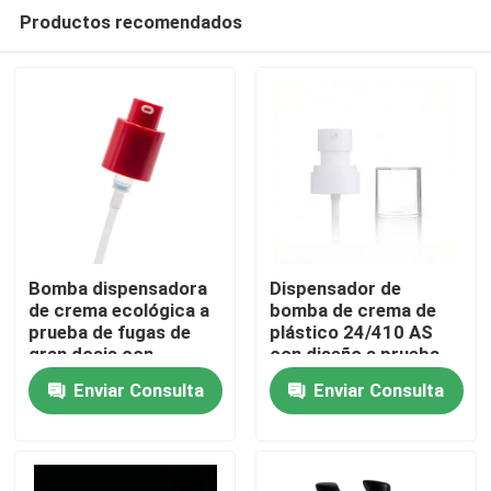
Productos recomendados
Bomba dispensadora
Dispensador de
de crema ecológica a
bomba de crema de
prueba de fugas de
plástico 24/410 AS
Hogar
gran dosis con
con diseño a prueba
resorte exterior para
de fugas para botellas
Enviar Consulta
Enviar Consulta
fórmulas espesas
de cosméticos
Productos
Vídeos