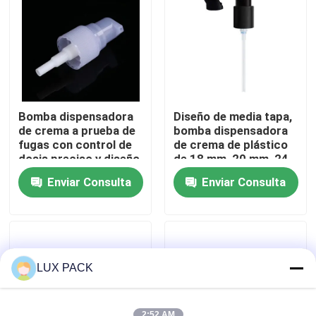
Sobre nosotros
Viaje de la fábrica
Bomba dispensadora
Diseño de media tapa,
Control de calidad
de crema a prueba de
bomba dispensadora
fugas con control de
de crema de plástico
dosis preciso y diseño
de 18 mm, 20 mm, 24
higiénico sin contacto
mm - Bomba
Éntrenos en contacto con
Enviar Consulta
Enviar Consulta
cosmética a prueba
de fugas para uso
doméstico y de salón
Noticias
Casos
LUX PACK
mini rociador del disparador
2:52 AM